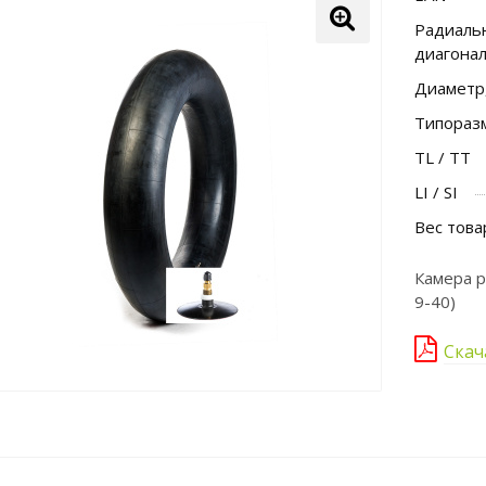
Радиальн
диагона
Диаметр
Типораз
TL / TT
LI / SI
Вес това
Камера р
9-40)
Скач