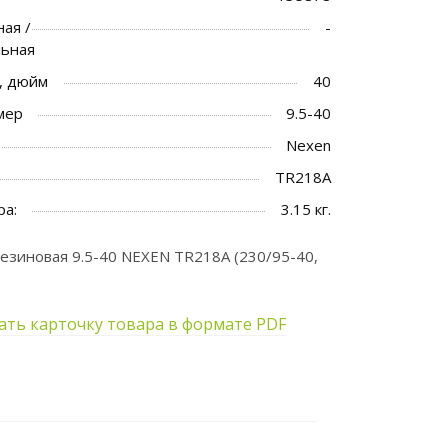
ая /
-
льная
, дюйм
40
мер
9.5-40
Nexen
TR218A
ра:
3.15 кг.
езиновая 9.5-40 NEXEN TR218A (230/95-40,
ать карточку товара в формате PDF