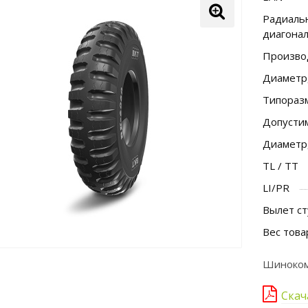
Радиальн
диагона
Произво
Диаметр
Типораз
Допусти
Диаметр
TL / TT
LI/PR
Вылет ст
Вес това
Шинокомп
Скач