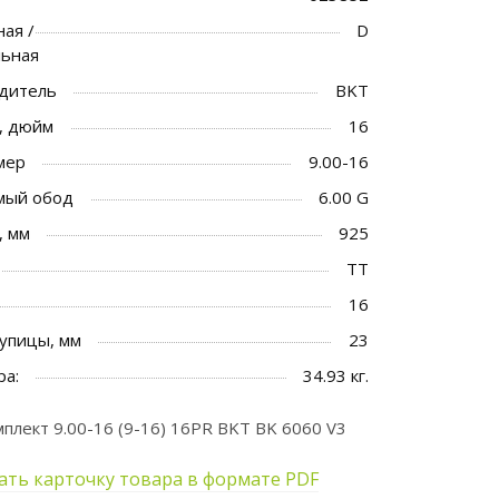
ая /
D
льная
дитель
BKT
, дюйм
16
мер
9.00-16
мый обод
6.00 G
, мм
925
TT
16
упицы, мм
23
ра:
34.93 кг.
лект 9.00-16 (9-16) 16PR BKT BK 6060 V3
ать карточку товара в формате PDF