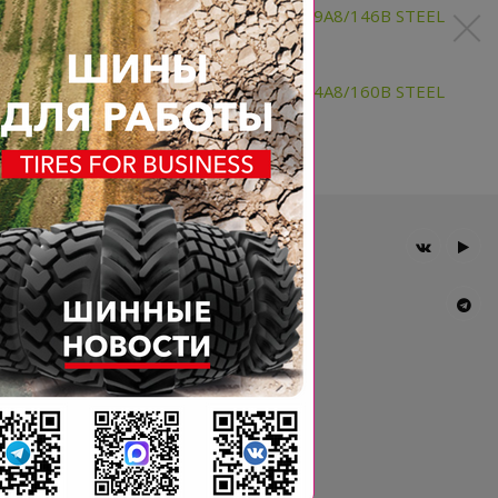
540/65R28 BKT FORESTMAX 149A8/146B STEEL
BELTED TL
650/65R38 BKT FORESTMAX 164A8/160B STEEL
BELTED TL
Главная
Компания
Шины BKT
Новости
Статьи
Контакты
Гарантия