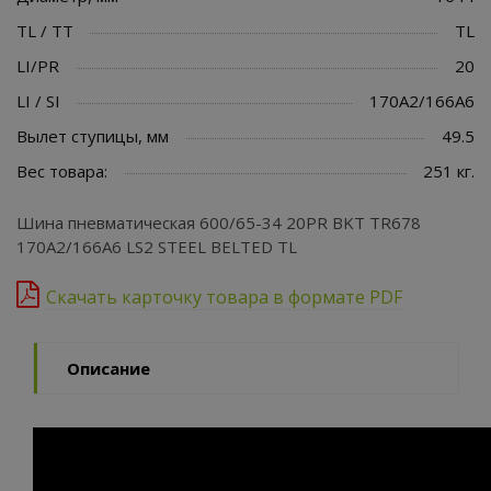
TL / TT
TL
LI/PR
20
LI / SI
170A2/166A6
Вылет ступицы, мм
49.5
Вес товара:
251 кг.
Шина пневматическая 600/65-34 20PR BKT TR678
170A2/166A6 LS2 STEEL BELTED TL
Скачать карточку товара в формате PDF
Описание