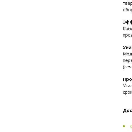
твё
обо
Эфф
Кон
пре
Уни
Мод
пер
(сея
Про
Уси
сро
Дос