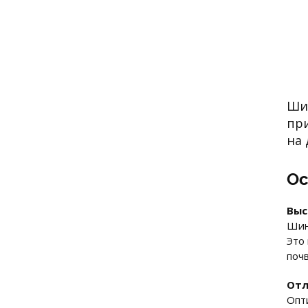
Ш
при
на 
Ос
Выс
Шин
Это
поч
Отл
Опт