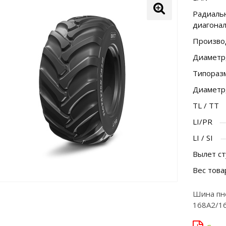
Радиальн
диагона
Произво
Диаметр
Типораз
Диаметр
TL / TT
LI/PR
LI / SI
Вылет ст
Вес това
Шина пне
168A2/1