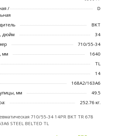
ая /
D
льная
дитель
BKT
, дюйм
34
мер
710/55-34
, мм
1640
TL
14
168A2/163A6
упицы, мм
49.5
ра:
252.76 кг.
вматическая 710/55-34 14PR BKT TR 678
63A6 STEEL BELTED TL