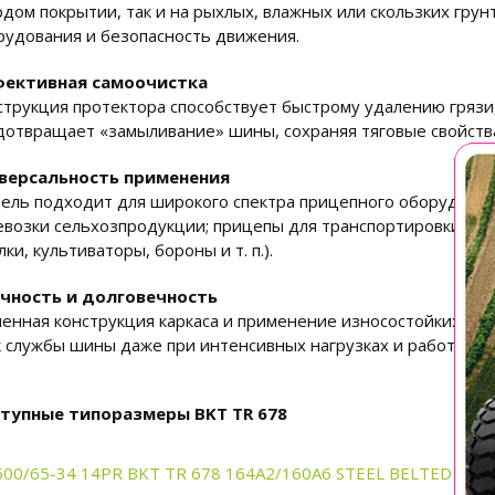
рдом покрытии, так и на рыхлых, влажных или скользких гру
рудования и безопасность движения.
ективная самоочистка
струкция протектора способствует быстрому удалению грязи,
дотвращает «замыливание» шины, сохраняя тяговые свойства
версальность применения
ель подходит для широкого спектра прицепного оборудован
евозки сельхозпродукции; прицепы для транспортировки тех
лки, культиваторы, бороны и т. п.).
чность и долговечность
ленная конструкция каркаса и применение износостойких р
к службы шины даже при интенсивных нагрузках и работе в а
тупные типоразмеры BKT TR 678
600/65-34 14PR BKT TR 678 164A2/160A6 STEEL BELTED TL