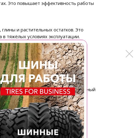
нтах. Это повышает эффективность работы
 глины и растительных остатков. Это
 в тяжёлых условиях эксплуатации.
ия - полуприцепы и прицепы для
ники; сельскохозяйственные орудия
езиновых смесей обеспечивают длительный
грессивной среде.