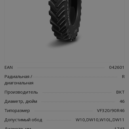
EAN
042601
Радиальная /
R
диагональная
Производитель
BKT
Диаметр, дюйм
46
Типоразмер
VF320/90R46
Допустимый обод
W10,DW10,W10L,DW11
Диаметр, мм
1743