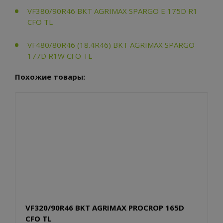
VF380/90R46 BKT AGRIMAX SPARGO E 175D R1
CFO TL
VF480/80R46 (18.4R46) BKT AGRIMAX SPARGO
177D R1W CFO TL
Похожие товары:
VF320/90R46 BKT AGRIMAX PROCROP 165D
CFO TL