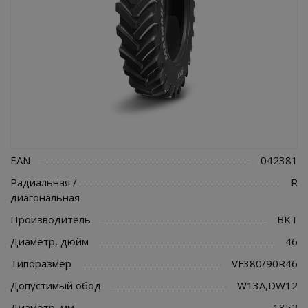
EAN
042381
Радиальная /
R
диагональная
Производитель
BKT
Диаметр, дюйм
46
Типоразмер
VF380/90R46
Допустимый обод
W13A,DW12
Диаметр, мм
1852