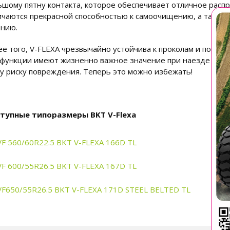
ьшому пятну контакта, которое обеспечивает отличное рас
ичаются прекрасной способностью к самоочищению, а также
ению.
ее того, V-FLEXA чрезвычайно устойчива к проколам и порез
 функции имеют жизненно важное значение при наезде на пр
у риску повреждения. Теперь это можно избежать!
тупные типоразмеры BKT V-Flexa
VF 560/60R22.5 BKT V-FLEXA 166D TL
VF 600/55R26.5 BKT V-FLEXA 167D TL
VF650/55R26.5 BKT V-FLEXA 171D STEEL BELTED TL