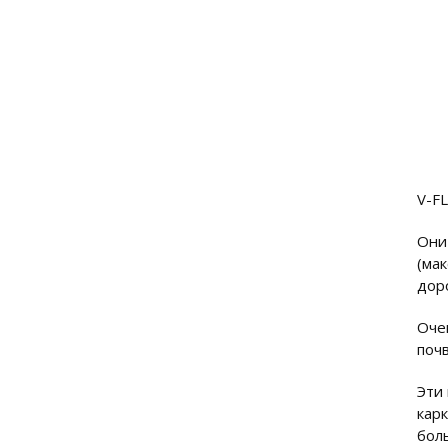
V-F
Они
(ма
дор
Оче
поч
Эти
кар
бол