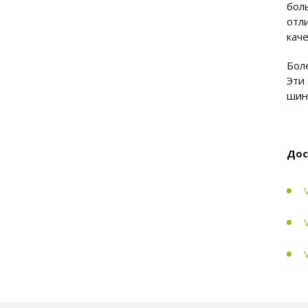
бол
отл
кач
Бол
Эти
шин
Дос