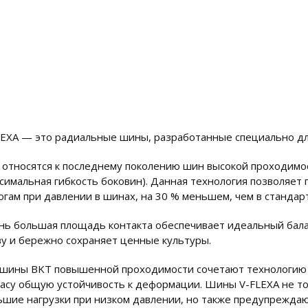
LEXA — это радиальные шины, разработанные специально дл
 относятся к последнему поколению шин высокой проходимо
ксимальная гибкость боковин). Данная технология позволяет 
огам при давлении в шинах, на 30 % меньшем, чем в стандар
нь большая площадь контакта обеспечивает идеальный балан
ву и бережно сохраняет ценные культуры.
 шины BKT повышенной проходимости сочетают технологию 
касу общую устойчивость к деформации. Шины V-FLEXA не т
ьшие нагрузки при низком давлении, но также предупреждаю