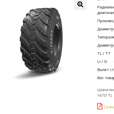
Радиальн
диагона
Произво
Диаметр
Типораз
Диаметр
TL / TT
LI / SI
Вылет ст
Вес това
Шина пне
167D TL
Скач