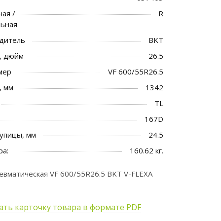
ая /
R
льная
дитель
BKT
, дюйм
26.5
мер
VF 600/55R26.5
, мм
1342
TL
167D
упицы, мм
24.5
ра:
160.62 кг.
вматическая VF 600/55R26.5 BKT V-FLEXA
ать карточку товара в формате PDF