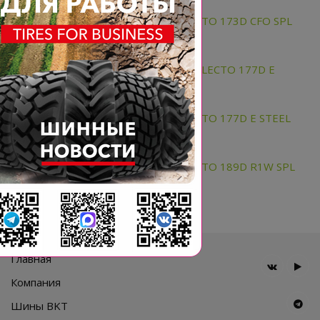
VF520/85R46 BKT AMAX V-FLECTO 173D CFO SPL
TL
VF520/85R50 BKT AGRIMAX V-FLECTO 177D E
STEEL BELTED TL
VF520/85R50 BKT AMAX V-FLECTO 177D E STEEL
BELTED SPL TL
VF900/60R42 BKT AMAX V-FLECTO 189D R1W SPL
TL
Главная
Компания
Шины BKT