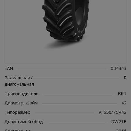
EAN
044343
Радиальная /
R
диагональная
Производитель
BKT
Диаметр, дюйм
42
Типоразмер
VF650/75R42
Допустимый обод
DW21B
Диаметр, мм
2055