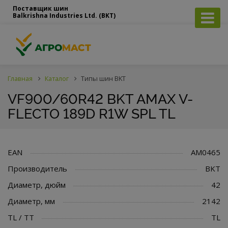
Поставщик шин
Balkrishna Industries Ltd. (BKT)
Главная
Каталог
Типы шин BKT
VF900/60R42 BKT AMAX V-
FLECTO 189D R1W SPL TL
EAN
AM0465
Производитель
BKT
Диаметр, дюйм
42
Диаметр, мм
2142
TL / TT
TL