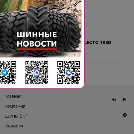
VF900/65R46 BKT AGRIMAX V-FLECTO 193D
STEEL BELTED TL
Главная
Компания
Шины BKT
Новости