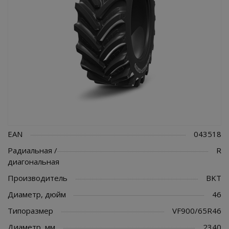
EAN
043518
Радиальная /
R
диагональная
Производитель
BKT
Диаметр, дюйм
46
Типоразмер
VF900/65R46
Диаметр, мм
2340