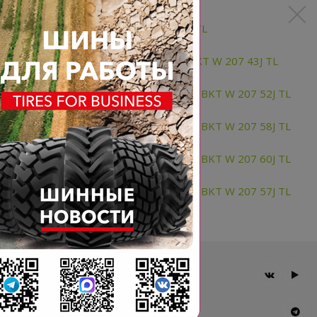
AT25X8.00-11 6PR BKT W 207 TL
AT25X8-12 (25X8.00-12) 6PR BKT W 207 43J TL
AT26X10-12 (26X10.00-12) 6PR BKT W 207 52J TL
AT26X12-12 (26X12.00-12) 6PR BKT W 207 58J TL
AT27X12-12 (27X12.00-12) 6PR BKT W 207 60J TL
AT28X10-12 (28X10.00-12) 6PR BKT W 207 57J TL
Главная
Компания
Шины BKT