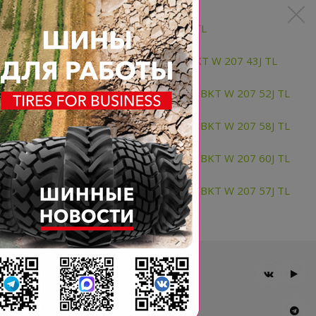
AT25X8.00-11 6PR BKT W 207 TL
AT25X8-12 (25X8.00-12) 6PR BKT W 207 43J TL
AT26X10-12 (26X10.00-12) 6PR BKT W 207 52J TL
AT26X12-12 (26X12.00-12) 6PR BKT W 207 58J TL
AT27X12-12 (27X12.00-12) 6PR BKT W 207 60J TL
AT28X10-12 (28X10.00-12) 6PR BKT W 207 57J TL
Главная
Компания
Шины BKT