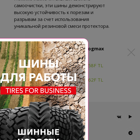
самоочистки, эти шины демонстрируют
высокую устойчивость к порезам и
разрывам за счет использования
уникальной резиновой смеси протектора.
Доступные типоразмеры BKT Bogmax
AT30X10-14 6PR BKT BOGMAX 58F TL
AT32X10-14 6PR BKT BOGMAX 62F TL
Главная
Компания
Шины BKT