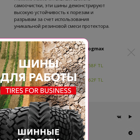
самоочистки, эти шины демонстрируют
высокую устойчивость к порезам и
разрывам за счет использования
уникальной резиновой смеси протектора.
Доступные типоразмеры BKT Bogmax
AT30X10-14 6PR BKT BOGMAX 58F TL
AT32X10-14 6PR BKT BOGMAX 62F TL
Главная
Компания
Шины BKT