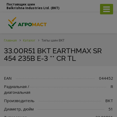
Поставщик шин
Balkrishna Industries Ltd. (BKT)
Главная
Каталог
Типы шин BKT
33.00R51 BKT EARTHMAX SR
454 235B E-3 ** CR TL
EAN
044452
Радиальная /
R
диагональная
Производитель
BKT
Диаметр, дюйм
51