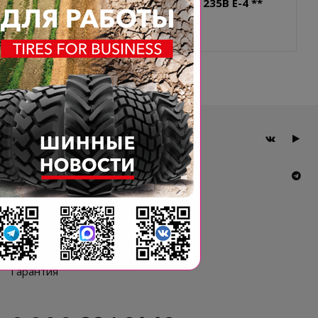
33.00R51 BKT EARTHMAX SR 46 235B E-4 **
STD TL
Главная
Компания
Шины BKT
Новости
Статьи
Контакты
Гарантия