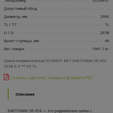
Типоразмер
33.00R51
Допустимый обод
-
Диаметр, мм
2990
TL / TT
TL
LI / SI
235B
Вылет ступицы, мм
49
Вес товара:
1961.7 кг.
Шина пневматическая 33.00R51 BKT EARTHMAX SR 454
235B E-3 ** CR TL
Скачать карточку товара в формате PDF
Описание
EARTHMAX SR 454 — это радиальные шины с