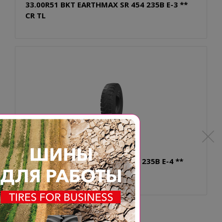
33.00R51 BKT EARTHMAX SR 454 235B E-3 **
CR TL
33.00R51 BKT EARTHMAX SR 46 235B E-4 **
STD TL