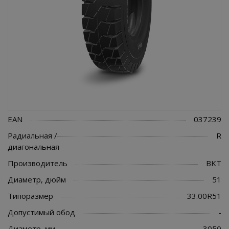
EAN
037239
Радиальная /
R
диагональная
Производитель
BKT
Диаметр, дюйм
51
Типоразмер
33.00R51
Допустимый обод
-
Диаметр, мм
3050