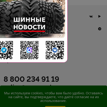
Главная
Компания
Шины BKT
Новости
Статьи
Контакты
Гарантия
8 800 234 91 19
online@agromast.ru
Мы используем cookies, чтобы вам было удобно. Оставаясь
на сайте, вы подтверждаете, что даёте согласие на их
© 2026
ООО "АгроМаст"
использование.