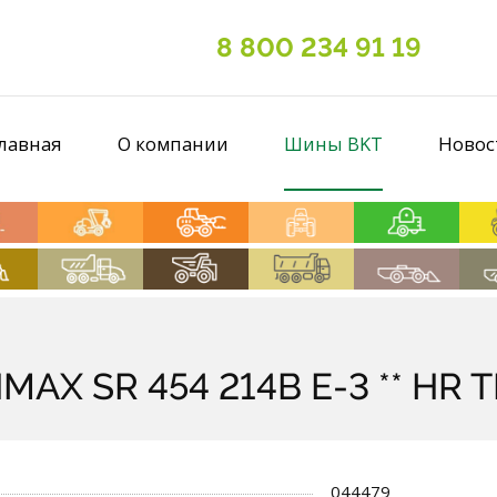
8 800 234 91 19
лавная
О компании
Шины BKT
Новос
AX SR 454 214B E-3 ** HR T
044479