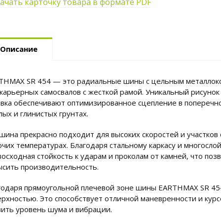
ачать карточку товара в формате PDF
Описание
THMAX SR 454 — это радиальные шины с цельным металлок
 карьерных самосвалов с жесткой рамой. Уникальный рисунок
авка обеспечивают оптимизированное сцепление в поперечно
лых и глинистых грунтах.
 шина прекрасно подходит для высоких скоростей и участков
очих температурах. Благодаря стальному каркасу и многосло
восходная стойкость к ударам и проколам от камней, что поз
ысить производительность.
годаря прямоугольной плечевой зоне шины EARTHMAX SR 454 
ерхностью. Это способствует отличной маневренности и курс
зить уровень шума и вибрации.