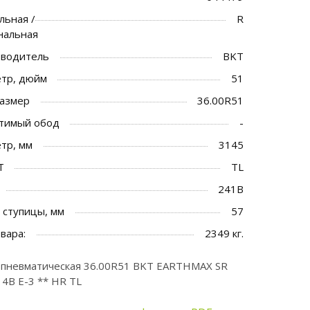
льная /
R
нальная
водитель
BKT
тр, дюйм
51
азмер
36.00R51
тимый обод
-
тр, мм
3145
T
TL
241B
 ступицы, мм
57
вара:
2349 кг.
пневматическая 36.00R51 BKT EARTHMAX SR
14B E-3 ** HR TL