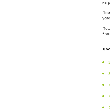
нагр
Пом
усл
Пос
бол
Дос