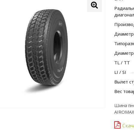
Радиальн
диагона
Произво
Диаметр
Типораз
Диаметр
TL / TT
LI / SI
Вылет ст
Вес това
Шина пне
AIROMAX
Скач