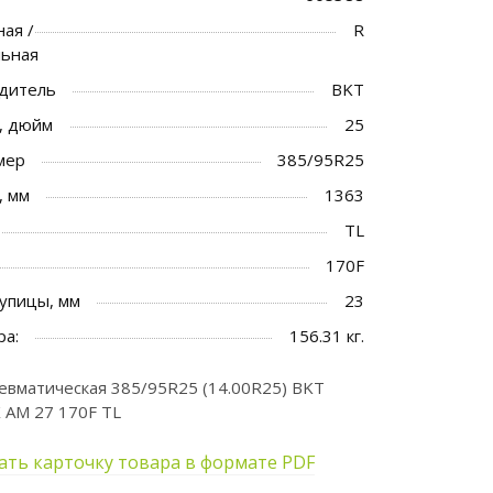
ая /
R
льная
дитель
BKT
, дюйм
25
мер
385/95R25
, мм
1363
TL
170F
упицы, мм
23
ра:
156.31 кг.
вматическая 385/95R25 (14.00R25) BKT
 AM 27 170F TL
ать карточку товара в формате PDF