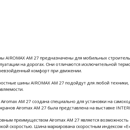
ы AIROMAX AM 27 предназначены для мобильных строительн
плуатации на дорогах. Они отличаются исключительной терм
ревзойденный комфорт при движении.
ростные шины AIROMAX AM 27 подойдут для любой техники, 
авляемости.
 Airomax AM 27 создана специально для установки на самохо
окранов Airomax AM 27 была представлена на выставке INTER
овным преимуществом Airomax AM 27 является возможность 
окой скоростью. Шина маркирована скоростным индексом «E»,