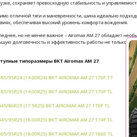
узке, сохраняет превосходную стабильность и управляемость 
имо отличной тяги и маневренности, шина идеально подход
овиях, обеспечивая высокий уровень комфорта вождения.
леднее, но не менее важное – Airomax AM 27 обладает необ
ьшую долговечность и эффективность работы не только шины
тупные типоразмеры BKT Airomax AM 27
385/95R24 (14.00R24) BKT AIROMAX AM 27 170F TT
385/95R25 (14.00R25) BKT AIROMAX AM 27 170F TL
445/80R25 (17.5R25) BKT AIROMAX AM 27 170F TL
445/95R25 (16.00R25) BKT AIROMAX AM 27 174F TL
505/95R25 (18.00R25) BKT AIROMAX AM 27 186E TL