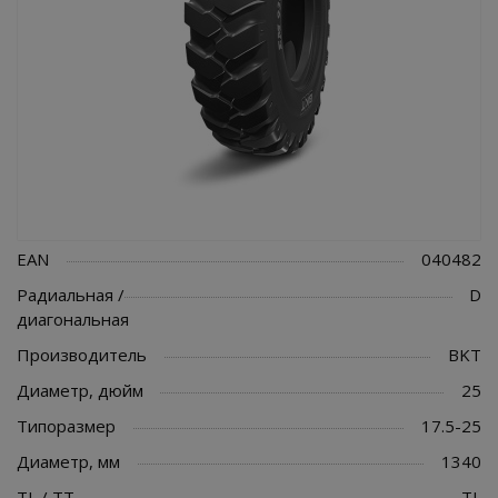
EAN
040482
Радиальная /
D
диагональная
Производитель
BKT
Диаметр, дюйм
25
Типоразмер
17.5-25
Диаметр, мм
1340
TL / TT
TL