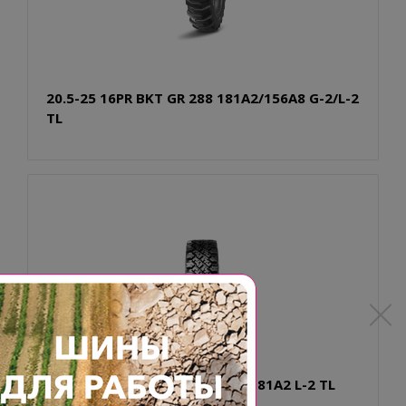
20.5-25 16PR BKT GR 288 181A2/156A8 G-2/L-2
TL
20.5-25 16PR BKT SNOW-RIDE 181A2 L-2 TL