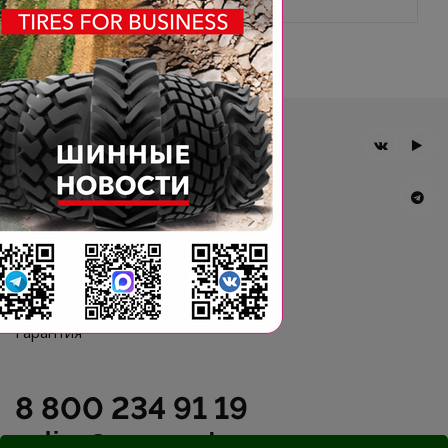
Главная
Компания
Шины BKT
Новости
Статьи
Контакты
Гарантия
8 800 234 91 19
online@agromast.ru