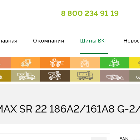
8 800 234 91 19
лавная
О компании
Шины BKT
Новос
AX SR 22 186A2/161A8 G-2/L
EAN