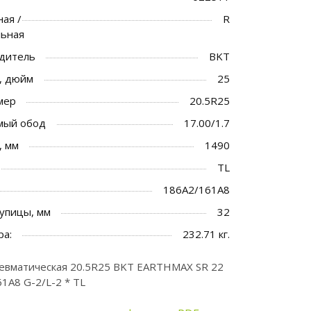
ая /
R
льная
дитель
BKT
, дюйм
25
мер
20.5R25
мый обод
17.00/1.7
, мм
1490
TL
186A2/161A8
упицы, мм
32
ра:
232.71 кг.
евматическая 20.5R25 BKT EARTHMAX SR 22
1A8 G-2/L-2 * TL