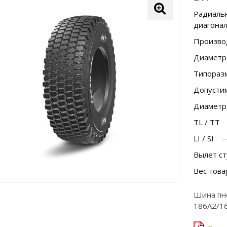
Радиальн
диагона
Произво
Диаметр
Типораз
Допусти
Диаметр
TL / TT
LI / SI
Вылет ст
Вес това
Шина пн
186A2/16