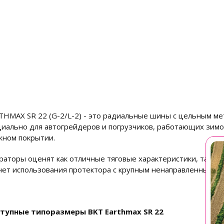
THMAX SR 22 (G-2/L-2) - это радиальные шины с цельным м
циально для автогрейдеров и погрузчиков, работающих зимой
жном покрытии.
раторы оценят как отличные тяговые характеристики, так и 
счет использования протектора с крупным ненаправленным ри
тупные типоразмеры BKT Earthmax SR 22