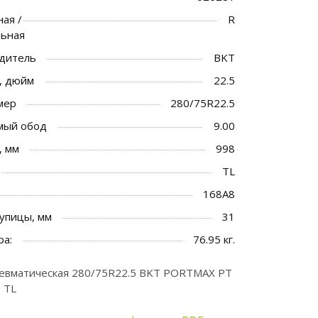
ая /
R
льная
дитель
BKT
, дюйм
22.5
мер
280/75R22.5
мый обод
9.00
, мм
998
TL
168A8
упицы, мм
31
ра:
76.95 кг.
евматическая 280/75R22.5 BKT PORTMAX PT
 TL