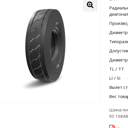
Радиальн
диагона
Произво
Диаметр
Типораз
Допусти
Диаметр
TL / TT
LI / SI
Вылет ст
Вес това
Шина пн
93 168A8