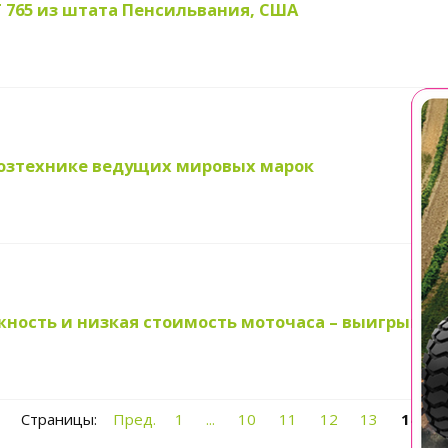
 765 из штата Пенсильвания, США
хозтехнике ведущих мировых марок
дежность и низкая стоимость моточаса – выигрышн
Страницы:
Пред.
1
...
10
11
12
13
14