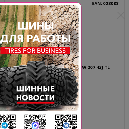
EAN: 023088
AT25X8-12 (25X8.00-12) 6PR BKT W 207 43J TL
Типоразмер: AT25x8-12
Производитель: BKT
Диаметр, дюйм: 12
PR: 6