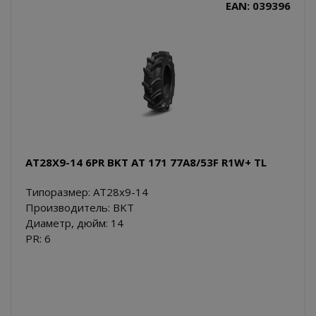
EAN: 039396
AT28X9-14 6PR BKT AT 171 77A8/53F R1W+ TL
Типоразмер: AT28x9-14
Производитель: BKT
Диаметр, дюйм: 14
PR: 6