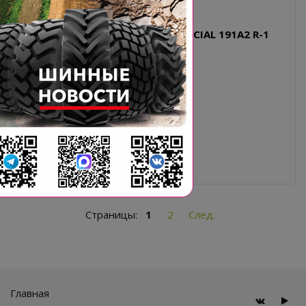
23.5-25 20PR BKT HARVESTER SPECIAL 191A2 R-1
DUAL BEAD TL
Типоразмер: 23.5-25
Производитель: BKT
Диаметр, дюйм: 25
PR: 20
Страницы:
1
2
След.
Главная