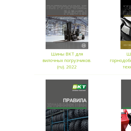
Шины BKT для
Ш
вилочных погрузчиков.
горнодоб
(ru). 2022
техн