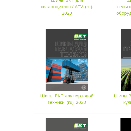
Шины BKT для
Ш
квадроциклов / ATV. (ru).
сельс
2023
оборуд
Шины BKT для портовой
Шины B
техники. (ru). 2023
кул