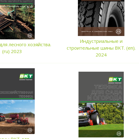
Индустриальные и
ля лесного хозяйства.
строительные шины BKT. (en).
(ru) 2023
2024