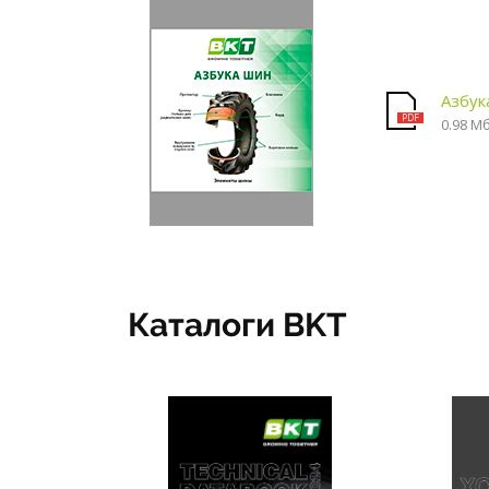
Азбук
0.98 М
Каталоги BKT