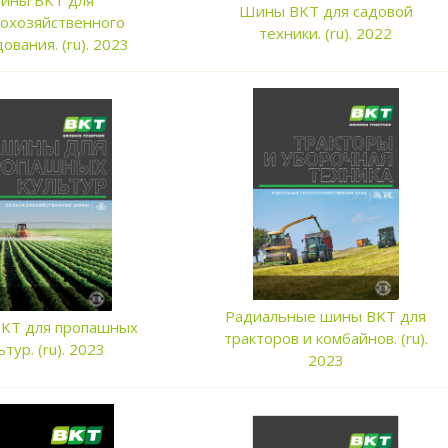
ины BKT для
Шины BKT для садовой
кохозяйственного
техники. (ru). 2022
ования. (ru). 2023
Радиальные шины BKT для
KT для пропашных
тракторов и комбайнов. (ru).
ьтур. (ru). 2023
2023