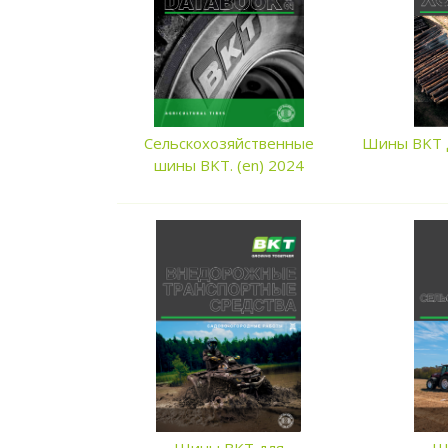
Сельскохозяйственные
Шины BKT д
шины BKT. (en) 2024