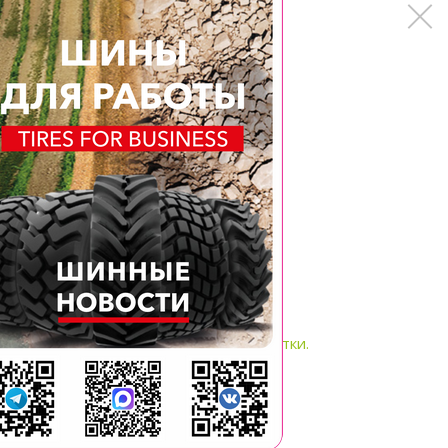
и-
Строительные шины BKT.
ом,
Многоцелевая техника,
автокраны, фронтальные
,
погрузчики и бульдозеры,
грейдеры, пневмоколесные катки.
2023