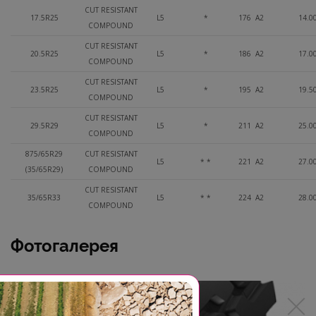
CUT RESISTANT
17.5R25
L5
*
176 A2
14.0
COMPOUND
CUT RESISTANT
20.5R25
L5
*
186 A2
17.0
COMPOUND
CUT RESISTANT
23.5R25
L5
*
195 A2
19.5
COMPOUND
CUT RESISTANT
29.5R29
L5
*
211 A2
25.0
COMPOUND
875/65R29
CUT RESISTANT
L5
* *
221 A2
27.0
(35/65R29)
COMPOUND
CUT RESISTANT
35/65R33
L5
* *
224 A2
28.0
COMPOUND
Фотогалерея