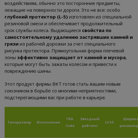
воздействиям, обычно это посторонние предметы,
лежащие на поверхности дороги. Это не все: особо
глубокий протектор (L-5)
изготовлен из специальной
резиновой смеси и обеспечивает продолжительный
срок службы колеса. Выдающиеся
свойства по
самостоятельному удалению застрявших камней и
грязи
из рабочей дорожки за счет специального
рисунка протектора. Прямоугольная форма плечевой
зоны
эффективно защищает от камней и мусора
,
которые могут быть зажаты колесом и привести к
повреждению шины.
Этот продукт фирмы BKT готов стать вашим новым
союзником в борьбе со многими неприятностями,
подстерегающими вас при работе в карьере.
TRA
Звездный
Ширина
Типоразмер
Исполнение
LI/SS
Code
рейтинг
рекомен