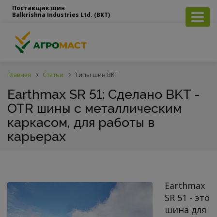
Поставщик шин
Balkrishna Industries Ltd. (BKT)
Главная
Статьи
Типы шин BKT
Earthmax SR 51: Сделано BKT -
OTR шины с металлическим
каркасом, для работы в
карьерах
Earthmax
SR 51 - это
шина для