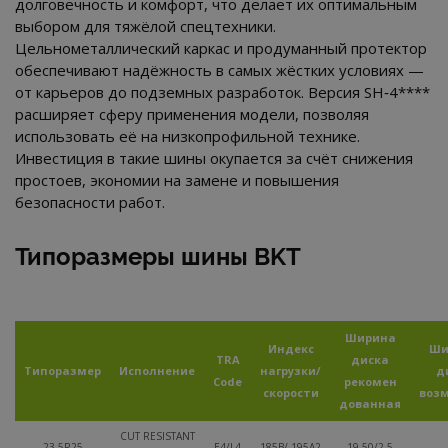
долговечность и комфорт, что делает их оптимальным
выбором для тяжёлой спецтехники.
Цельнометаллический каркас и продуманный протектор
обеспечивают надёжность в самых жёстких условиях —
от карьеров до подземных разработок. Версия SH‑4****
расширяет сферу применения модели, позволяя
использовать её на низкопрофильной технике.
Инвестиция в такие шины окупается за счёт снижения
простоев, экономии на замене и повышения
безопасности работ.
Типоразмеры шины BKT
Ширина
Индекс
Ши
TRA
диска
Типоразмер
Исполнение
нагрузки/
д
Code
рекомен
скорости
воз
дованная
CUT RESISTANT
23.5R25
E4/L4
185B/ 195A2
19.50/2.5