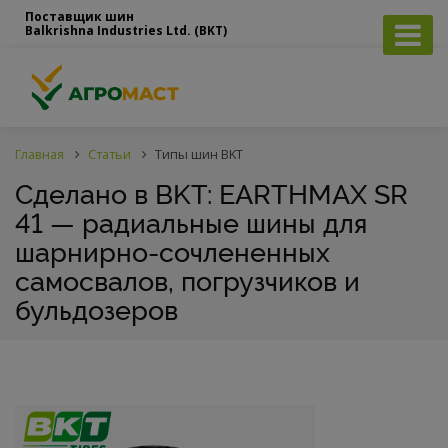
Поставщик шин
Balkrishna Industries Ltd. (BKT)
Главная
Статьи
Типы шин BKT
Сделано в BKT: EARTHMAX SR
41 — радиальные шины для
шарнирно-сочлененных
самосвалов, погрузчиков и
бульдозеров