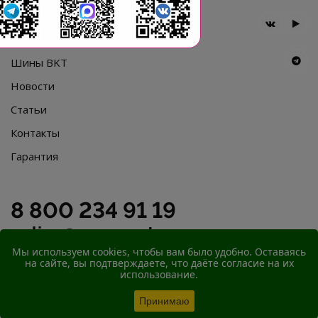
Главная
Компания
Шины BKT
Новости
Статьи
Контакты
Гарантия
8 800 234 91 19
online@agromast.ru
Мы используем cookies, чтобы вам было удобно. Оставаясь
на сайте, вы подтверждаете, что даёте согласие на их
© 2026
ООО "АгроМаст"
использование.
Принимаю
ЗАКРЫТЬ