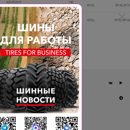
420/85R30
140
STANDARD
R1
W15L
W14L;W13
(16.9R30)
A8/B
460/85R30
145
STANDARD
R1
W16L
W15L;W14
(18.4R30)
A8/B
Возврат к списку
Главная
Компания
Шины BKT
Новости
Статьи
Контакты