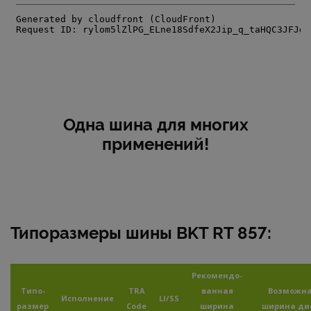
Одна шина для многих
применений!
Типоразмеры шины BKT RT 857:
Рекомендо-
Типо-
TRA
ванная
Возможн
Исполнение
LI/SS
размер
Code
ширина
ширина ди