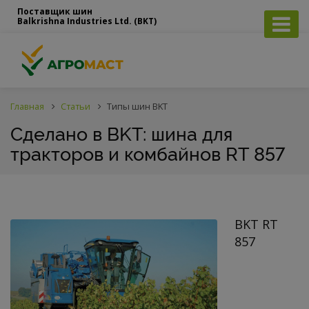
Поставщик шин
Balkrishna Industries Ltd. (BKT)
Главная
Статьи
Типы шин BKT
Сделано в BKT: шина для
тракторов и комбайнов RT 857
BKT RT
857