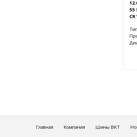
12
55
CR 
Тип
Пр
Диа
Главная
Компания
Шины BKT
Но