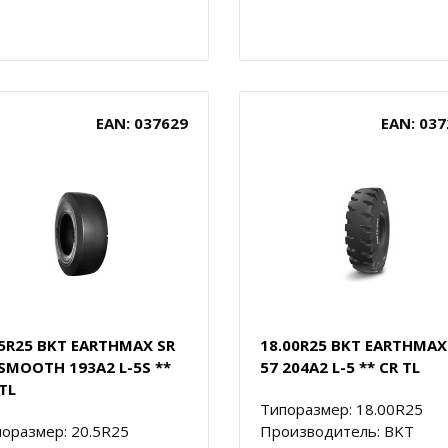
EAN: 037629
EAN: 037
.5R25 BKT EARTHMAX SR
18.00R25 BKT EARTHMAX
 SMOOTH 193A2 L-5S **
57 204A2 L-5 ** CR TL
TL
Типоразмер: 18.00R25
оразмер: 20.5R25
Производитель: BKT