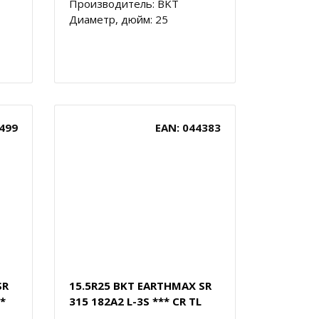
Производитель: BKT
Диаметр, дюйм: 25
499
EAN: 044383
SR
15.5R25 BKT EARTHMAX SR
*
315 182A2 L-3S *** CR TL