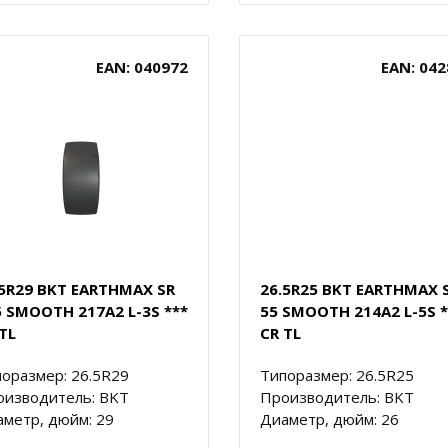
EAN: 040972
EAN: 042
.5R29 BKT EARTHMAX SR
26.5R25 BKT EARTHMAX 
5 SMOOTH 217A2 L-3S ***
55 SMOOTH 214A2 L-5S *
TL
CR TL
оразмер: 26.5R29
Типоразмер: 26.5R25
оизводитель: BKT
Производитель: BKT
метр, дюйм: 29
Диаметр, дюйм: 26