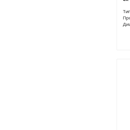
Тип
Пр
Диа