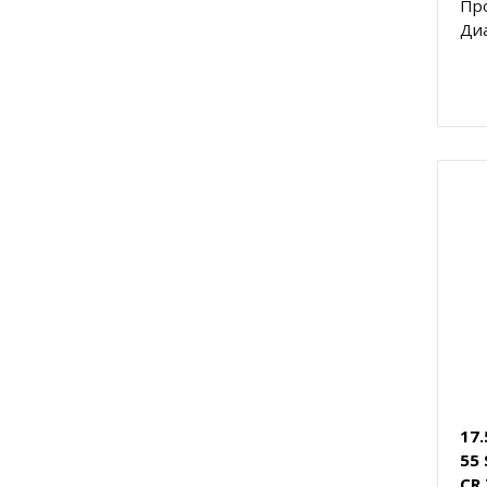
Пр
Диа
17
55
CR 