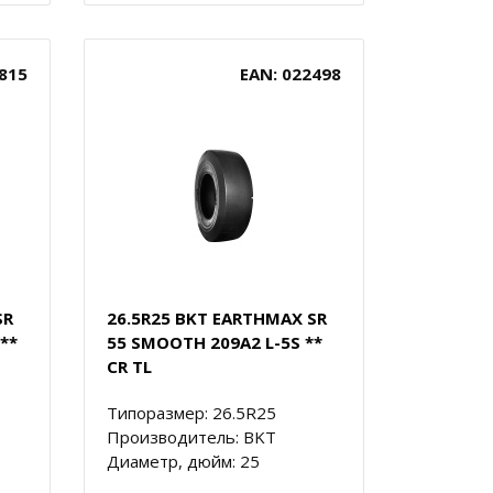
815
EAN: 022498
SR
26.5R25 BKT EARTHMAX SR
**
55 SMOOTH 209A2 L-5S **
CR TL
Типоразмер: 26.5R25
Производитель: BKT
Диаметр, дюйм: 25