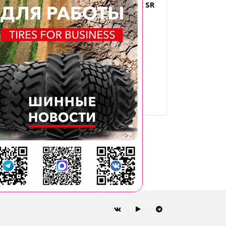
 SR
12.00R20 BKT EARTHMAX SR
*
57 L-5 * CR TT
Типоразмер: 12.00R20
Производитель: BKT
Диаметр, дюйм: 20
След.