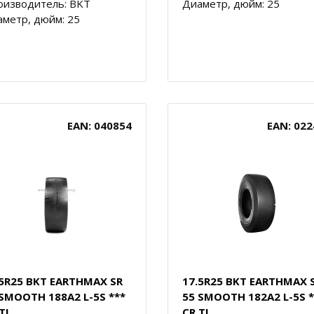
оизводитель: BKT
Диаметр, дюйм: 25
метр, дюйм: 25
EAN: 040854
EAN: 022
.5R25 BKT EARTHMAX SR
17.5R25 BKT EARTHMAX 
 SMOOTH 188A2 L-5S ***
55 SMOOTH 182A2 L-5S *
TL
CR TL