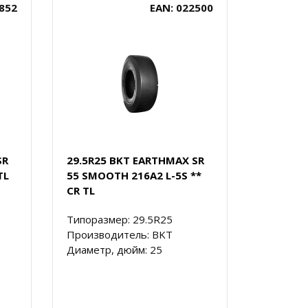
852
EAN: 022500
SR
29.5R25 BKT EARTHMAX SR
TL
55 SMOOTH 216A2 L-5S **
CR TL
Типоразмер: 29.5R25
Производитель: BKT
Диаметр, дюйм: 25