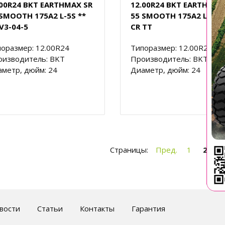
.00R24 BKT EARTHMAX SR
12.00R24 BKT EARTHMAX
 SMOOTH 175A2 L-5S **
55 SMOOTH 175A2 L-5S *
V3-04-5
CR TT
оразмер: 12.00R24
Типоразмер: 12.00R24
оизводитель: BKT
Производитель: BKT
метр, дюйм: 24
Диаметр, дюйм: 24
Страницы:
Пред.
1
2
3
вости
Статьи
Контакты
Гарантия