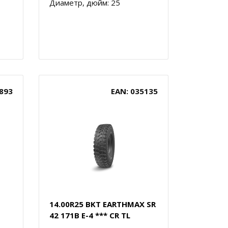
Диаметр, дюйм: 25
893
EAN: 035135
14.00R25 BKT EARTHMAX SR
42 171B E-4 *** CR TL