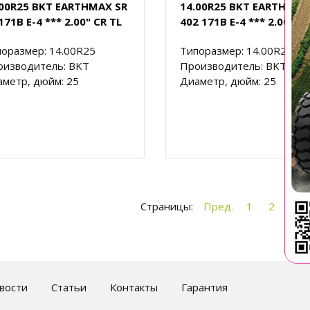
.00R25 BKT EARTHMAX SR
14.00R25 BKT EARTHMAX
171B E-4 *** 2.00" CR TL
402 171B E-4 *** 2.00" CR
оразмер: 14.00R25
Типоразмер: 14.00R25
оизводитель: BKT
Производитель: BKT
метр, дюйм: 25
Диаметр, дюйм: 25
Страницы:
Пред.
1
2
3
вости
Статьи
Контакты
Гарантия