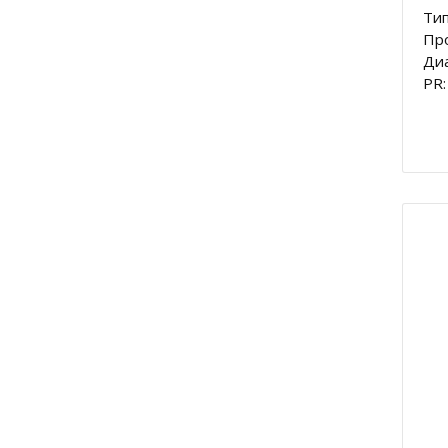
Тип
Пр
Диа
PR: