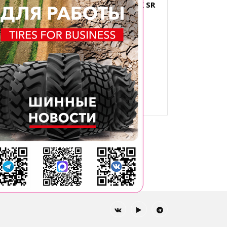
 SR
14.00R24 BKT EARTHMAX SR
 TL
42 171B E-4 *** CR TL
Типоразмер: 14.00R24
Производитель: BKT
Диаметр, дюйм: 24
4
След.