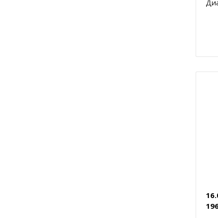
Диа
16.
196