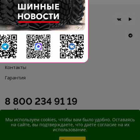
Главная
Компания
Шины BKT
Новости
Статьи
Контакты
Гарантия
8 800 234 91 19
online@agromast.ru
Мы используем cookies, чтобы вам было удобно. Оставаясь
на сайте, вы подтверждаете, что даёте согласие на их
© 2026
ООО "АгроМаст"
использование.