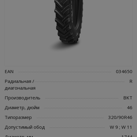
EAN
034650
Радиальная /
R
диагональная
Производитель
BKT
Диаметр, дюйм
46
Типоразмер
320/90R46
Допустимый обод
W 9 ; W 11
Диаметр, мм
1744