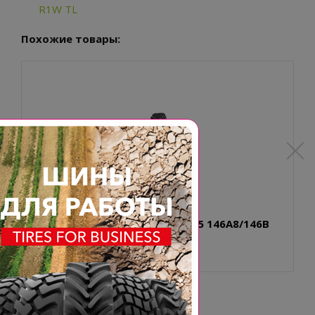
R1W TL
Похожие товары:
320/90R46 BKT AGRIMAX RT 945 146A8/146B
R1W TL