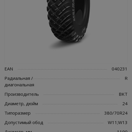
EAN
040231
Радиальная /
R
диагональная
Производитель
BKT
Диаметр, дюйм
24
Типоразмер
380/70R24
Допустимый обод
W11;W13
Диаметр, мм
1190