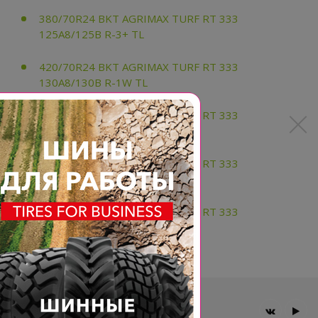
380/70R24 BKT AGRIMAX TURF RT 333
125A8/125B R-3+ TL
420/70R24 BKT AGRIMAX TURF RT 333
130A8/130B R-1W TL
480/70R28 BKT AGRIMAX TURF RT 333
140A8/140B TL
480/70R30 BKT AGRIMAX TURF RT 333
141A8/141B TL
480/70R34 BKT AGRIMAX TURF RT 333
149A8/149B TL
Главная