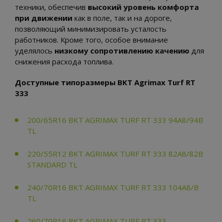
техники, обеспечив
высокий уровень комфорта
при движении
как в поле, так и на дороге,
позволяющий минимизировать усталость
работников. Кроме того, особое внимание
уделялось
низкому сопротивлению качению
для
снижения расхода топлива.
Доступные типоразмеры BKT Agrimax Turf RT
333
200/65R16 BKT AGRIMAX TURF RT 333 94A8/94B
TL
220/55R12 BKT AGRIMAX TURF RT 333 82A8/82B
STANDARD TL
240/70R16 BKT AGRIMAX TURF RT 333 104A8/B
TL
260/70R16 BKT AGRIMAX TURF RT 333