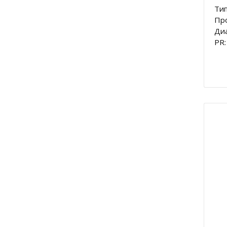
Тип
Пр
Диа
PR: