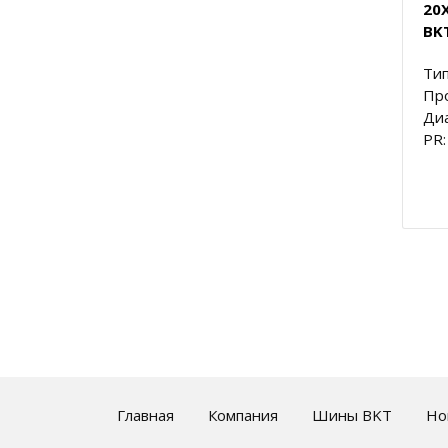
20X
BKT
Тип
Пр
Диа
PR:
Главная
Компания
Шины BKT
Но