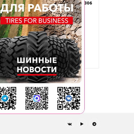
306
20X10.00-10 4PR BKT LG 306
TL
Типоразмер: 20x10.00-10
Производитель: BKT
Диаметр, дюйм: 10
PR: 4
5
След.