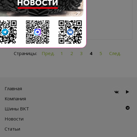
PR: 10
Страницы:
Пред.
1
2
3
4
5
След.
Главная
Компания
Шины BKT
Новости
Статьи