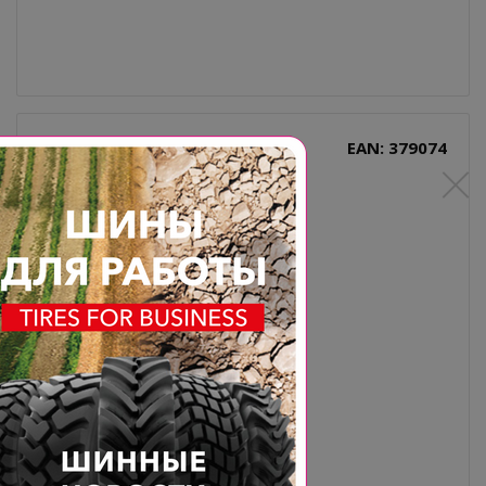
EAN: 379074
16X6.50-8 10PR BKT LG RIB TL
Типоразмер: 16x6.50-8
Производитель: BKT
Диаметр, дюйм: 8