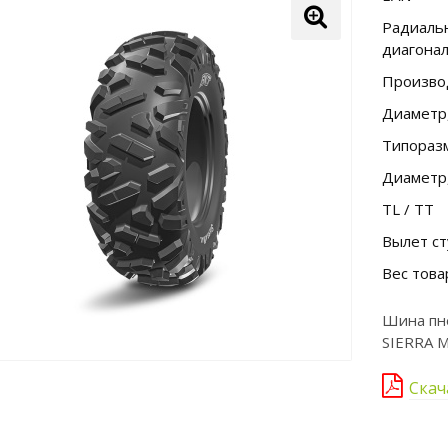
Радиальн
диагона
Произво
Диаметр
Типораз
Диаметр
TL / TT
Вылет ст
Вес това
Шина пн
SIERRA M
Скач