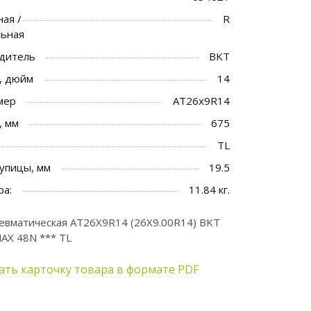
ая /
R
льная
дитель
BKT
, дюйм
14
мер
AT26x9R14
, мм
675
TL
упицы, мм
19.5
ра:
11.84 кг.
евматическая AT26X9R14 (26X9.00R14) BKT
AX 48N *** TL
ать карточку товара в формате PDF