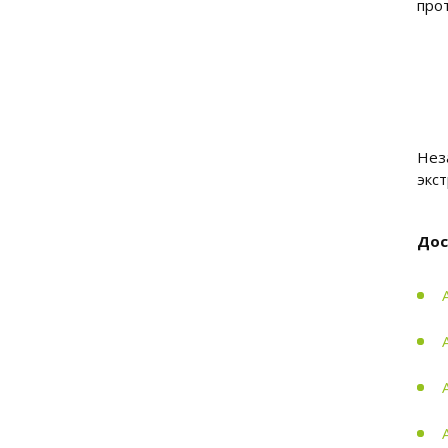
про
Нез
экс
Дос