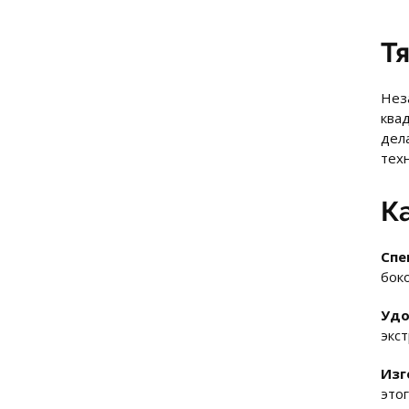
Т
Неза
ква
дел
техн
К
Спе
бок
Удо
экс
Изг
это