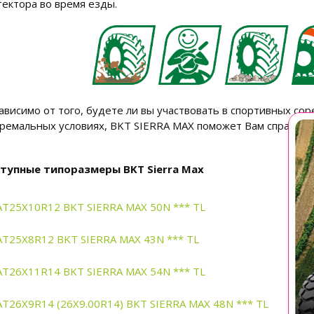
тектора во время езды.
ависимо от того, будете ли вы участвовать в спортивных сор
тремальных условиях, BKT SIERRA MAX поможет Вам справитьс
тупные типоразмеры BKT Sierra Max
AT25X10R12 BKT SIERRA MAX 50N *** TL
AT25X8R12 BKT SIERRA MAX 43N *** TL
AT26X11R14 BKT SIERRA MAX 54N *** TL
AT26X9R14 (26X9.00R14) BKT SIERRA MAX 48N *** TL