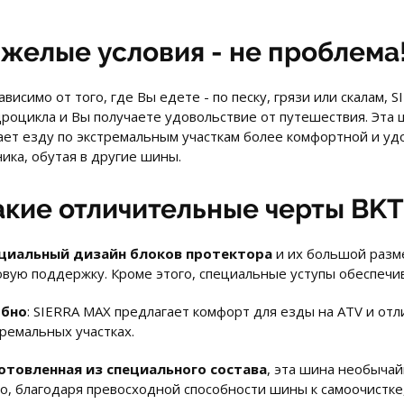
яжелые условия - не проблема
висимо от того, где Вы едете - по песку, грязи или скалам
дроцикла и Вы получаете удовольствие от путешествия. Эта 
ает езду по экстремальным участкам более комфортной и удо
ика, обутая в другие шины.
акие отличительные черты BKT
циальный дизайн блоков протектора
и их большой разме
овую поддержку. Кроме этого, специальные уступы обеспечи
бно
: SIERRA MAX предлагает комфорт для езды на ATV и отл
тремальных участках.
отовленная из специального состава
, эта шина необычай
го, благодаря превосходной способности шины к самоочистке