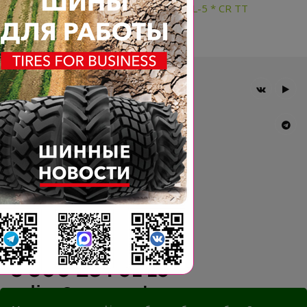
8.25R15 BKT EARTHMAX SR 57 L-5 * CR TT
Главная
Компания
Шины BKT
Новости
Статьи
Контакты
Гарантия
8 800 234 91 19
online@agromast.ru