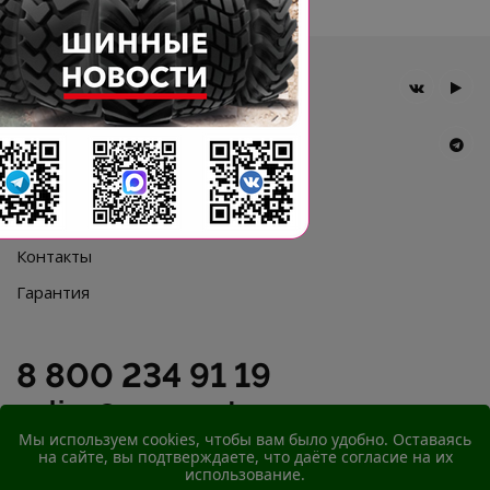
Главная
Компания
Шины BKT
Новости
Статьи
Контакты
Гарантия
8 800 234 91 19
online@agromast.ru
Мы используем cookies, чтобы вам было удобно. Оставаясь
на сайте, вы подтверждаете, что даёте согласие на их
© 2026
ООО "АгроМаст"
использование.