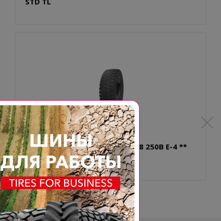
STD TL
40.00R57 BKT EARTHMAX SR 468 250B E-4 **
CR TL