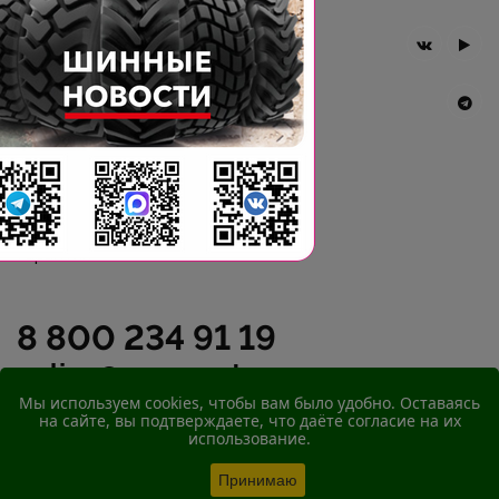
Главная
Компания
Шины BKT
Новости
Статьи
Контакты
Гарантия
8 800 234 91 19
online@agromast.ru
Мы используем cookies, чтобы вам было удобно. Оставаясь
на сайте, вы подтверждаете, что даёте согласие на их
© 2026
ООО "АгроМаст"
использование.
Принимаю
ЗАКРЫТЬ