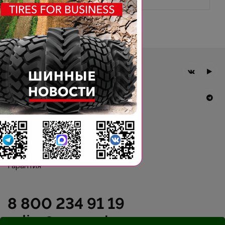
Главная
Компания
Шины BKT
Новости
Статьи
Контакты
Гарантия
8 800 234 91 19
online@agromast.ru