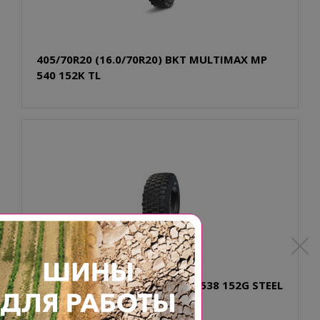
405/70R20 (16.0/70R20) BKT MULTIMAX MP
540 152K TL
405/70R20 BKT MULTIMAX MP 538 152G STEEL
BELTED TL