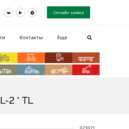
Онлайн заявка
ти
Контакты
Еще
-2 * TL
023071