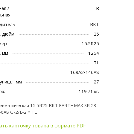
ая /
R
льная
дитель
BKT
, дюйм
25
мер
15.5R25
, мм
1264
TL
169A2/146A8
упицы, мм
27
ра:
119.71 кг.
евматическая 15.5R25 BKT EARTHMAX SR 23
6A8 G-2/L-2 * TL
ать карточку товара в формате PDF