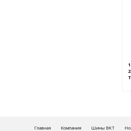
1
2
T
Главная
Компания
Шины BKT
Но