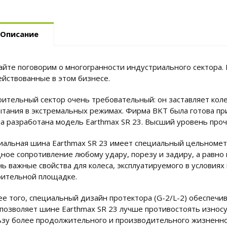
Описание
айте поговорим о многогранности индустриального сектора. 
ействованные в этом бизнесе.
оительный сектор очень требовательный: он заставляет кол
ытания в экстремальных режимах. Фирма BKT была готова при
а разработана модель Earthmax SR 23. Высший уровень проч
иальная шина Earthmax SR 23 имеет специальный цельномета
ное сопротивление любому удару, порезу и задиру, а равно
нь важные свойства для колеса, эксплуатируемого в условия
оительной площадке.
е того, специальный дизайн протектора (G-2/L-2) обеспечив
 позволяет шине Earthmax SR 23 лучше противостоять износу 
ьзу более продолжительного и производительного жизненно