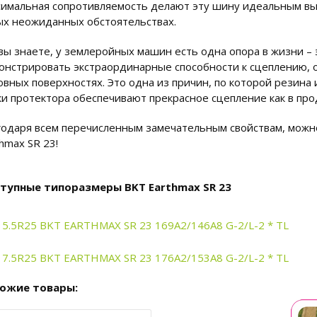
симальная сопротивляемость делают эту шину идеальным вы
ых неожиданных обстоятельствах.
 вы знаете, у землеройных машин есть одна опора в жизни –
онстрировать экстраординарные способности к сцеплению, 
овных поверхностях. Это одна из причин, по которой резин
ки протектора обеспечивают прекрасное сцепление как в про
годаря всем перечисленным замечательным свойствам, можно
hmax SR 23!
тупные типоразмеры BKT Earthmax SR 23
15.5R25 BKT EARTHMAX SR 23 169A2/146A8 G-2/L-2 * TL
17.5R25 BKT EARTHMAX SR 23 176A2/153A8 G-2/L-2 * TL
ожие товары: