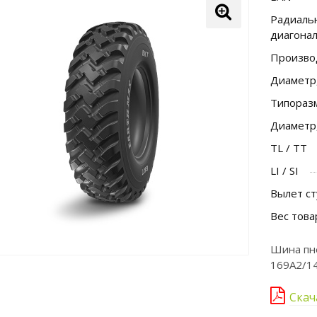
Радиальн
диагона
Произво
Диаметр
Типораз
Диаметр
TL / TT
LI / SI
Вылет ст
Вес това
Шина пн
169A2/14
Скач