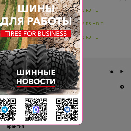
23.1-26 12PR BKT TR 387 153A6 R3 TL
23.1-26 12PR BKT TR 387 164A6 R3 HD TL
23.1-26 16PR BKT TR 387 159A6 R3 TL
Главная
Компания
Шины BKT
Новости
Статьи
Контакты
Гарантия