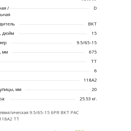
ая /
D
льная
дитель
BKT
, дюйм
15
мер
9.5/65-15
, мм
675
TT
6
118A2
упицы, мм
20
ра:
25.53 кг.
вматическая 9.5/65-15 6PR BKT PAC
118A2 TT