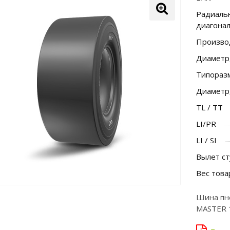
Радиальн
диагона
Произво
Диаметр
Типораз
Диаметр
TL / TT
LI/PR
LI / SI
Вылет ст
Вес това
Шина пне
MASTER 