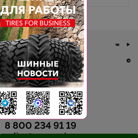
Главная
Компания
Шины BKT
Новости
Статьи
Контакты
Гарантия
8 800 234 91 19
online@agromast.ru