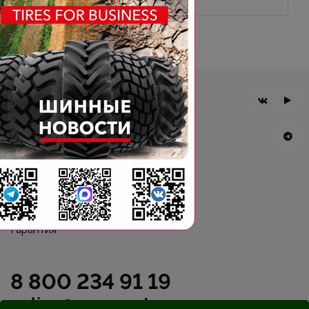
Главная
Компания
Шины BKT
Новости
Статьи
Контакты
Гарантия
8 800 234 91 19
online@agromast.ru