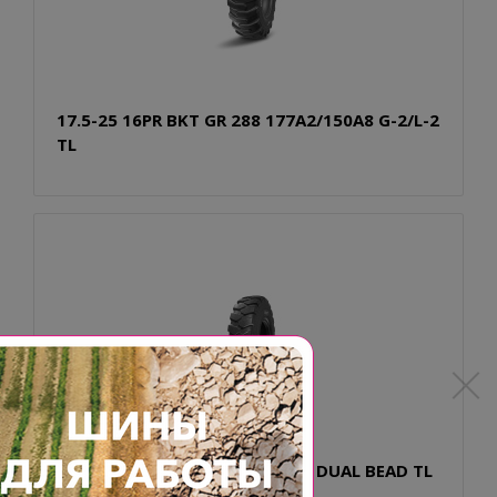
17.5-25 16PR BKT GR 288 177A2/150A8 G-2/L-2
TL
17.5-25 24PR BKT EM 936 E2/L2 DUAL BEAD TL